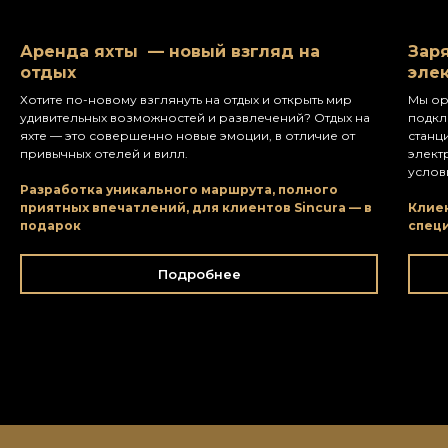
Аренда яхты — новый взгляд на
Зар
отдых
эле
Хотите по-новому взглянуть на отдых и открыть мир
Мы ор
удивительных возможностей и развлечений? Отдых на
подкл
яхте — это совершенно новые эмоции, в отличие от
станц
привычных отелей и вилл.
элект
услов
Разработка уникального маршрута, полного
приятных впечатлений, для клиентов Sincura — в
Клие
подарок
спец
Подробнее
Заказать