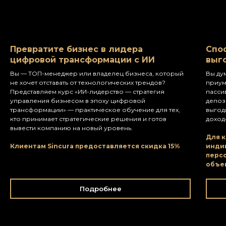
Превратите бизнес в лидера
Спо
цифровой трансформации с ИИ
выг
Вы — ТОП-менеджер или владелец бизнеса, который
Вы ду
не хочет отставать от технологических трендов?
приум
Представляем курс «ИИ-лидерство — стратегия
пасси
управления бизнесом в эпоху цифровой
депоз
трансформации» — практическое обучение для тех,
выгод
кто принимает стратегические решения и готов
доход
вывес
ти компанию на новый уровень.
Для к
Клиентам Sincura предоставляется скидка 15%
инди
перс
объек
Подробнее
Заказать