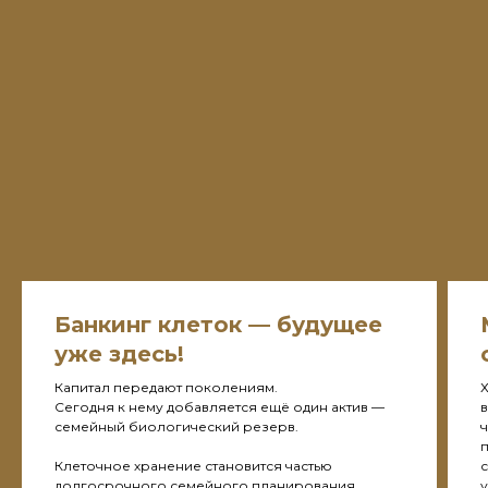
Банкинг клеток — будущее
уже здесь!
Капитал передают поколениям.
Х
Сегодня к нему добавляется ещё один актив —
в
семейный биологический резерв.
ч
Клеточное хранение становится частью
долгосрочного семейного планирования.
у