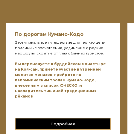
По дорогам Кумано-Кодо
Этот уникальное путешествие для тех, кто ценит
подлинные впечатления, уединение и редкие
маршруты, скрытые от глаз обычных туристов.
Вы переночуете в буддийском монастыре
на Коя-сан, примете участие в утренней
молитве монахов, пройдете по
паломническим тропам Кумано-Кодо,
внесенным в список ЮНЕСКО, и
насладитесь тишиной традиционных
рёканов
Подробнее