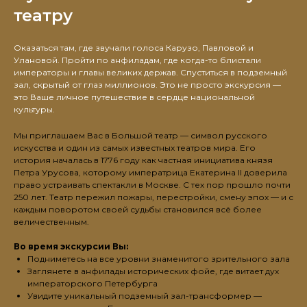
театру
Оказаться там, где звучали голоса Карузо, Павловой и
Улановой. Пройти по анфиладам, где когда-то блистали
императоры и главы великих держав. Спуститься в подземный
зал, скрытый от глаз миллионов. Это не просто экскурсия —
это Ваше личное путешествие в сердце национальной
культуры.
Мы приглашаем Вас в Большой театр — символ русского
искусства и один из самых известных театров мира. Его
история началась в 1776 году как частная инициатива князя
Петра Урусова, которому императрица Екатерина II доверила
право устраивать спектакли в Москве. С тех пор прошло почти
250 лет. Театр пережил пожары, перестройки, смену эпох — и с
каждым поворотом своей судьбы становился всё более
величественным.
Во время экскурсии Вы:
Подниметесь на все уровни знаменитого зрительного зала
Заглянете в анфилады исторических фойе, где витает дух
императорского Петербурга
Увидите уникальный подземный зал-трансформер —